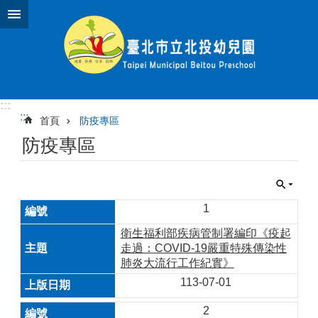
跳到主要內容區塊
:::
:::
首頁
防疫專區
防疫專區
1
衛生福利部疾病管制署編印《疫起
走過：COVID-19嚴重特殊傳染性
肺炎大流行工作紀實》
113-07-01
2