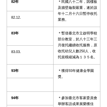
82
年
＊民國八十二年，因樓板
及牆壁龜裂嚴重，遂於該
年十二月十六日暫停收托
82.12.
業務。
83
年
＊暫借臺北市立啟明學校
部分教室，於八十三年三
月復托繼續收托服務，原
收托幼兒人數250人，收
83.03.
托規模縮減為１３５名。
93
年
＊獲得93年健康金學園
獎。
94
年
＊參加臺北市客家委員會
舉辦客語成果展榮獲佳